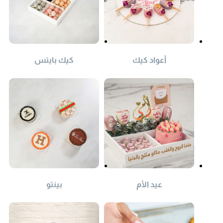
أعواد كيك
كيك بايتس
عيد الأم
بينتو