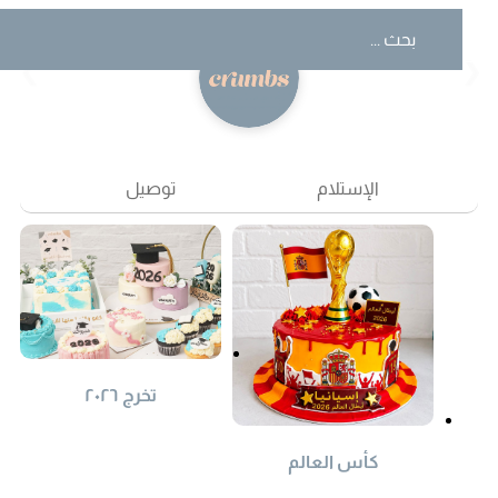
❮
❯
الإستلام
توصيل
تخرج ٢٠٢٦
كأس العالم